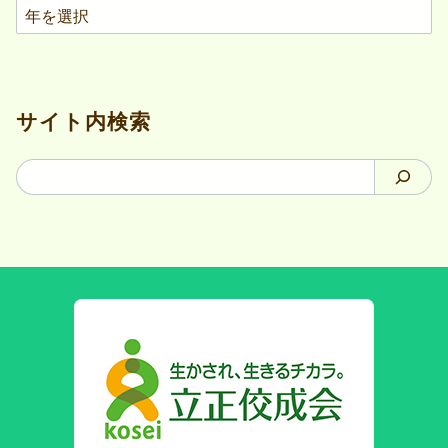
ア
ー
カ
イ
サイト内検索
ブ
検
索