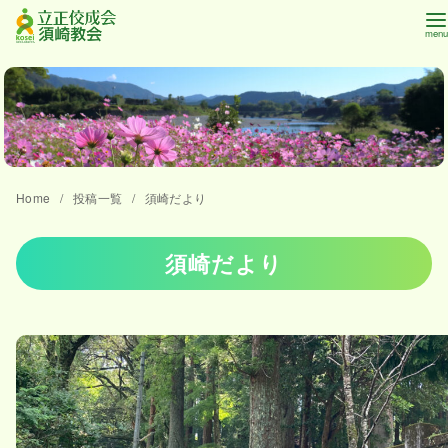
コ
ン
テ
ン
ツ
へ
Home
投稿一覧
須崎だより
移
動
須崎だより