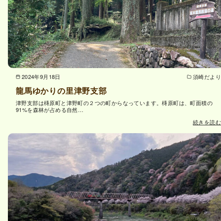
2024年9月18日
須崎だより
龍馬ゆかりの里津野支部
津野支部は梼原町と津野町の２つの町からなっています。梼原町は、町面積の
91%を森林が占める自然…
続きを読む